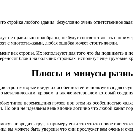
то стройка любого здания безусловно очень ответственное зада
дут не правильно подобраны, не будут соответствовать например
оят с многоэтажками, любая ошибка может стоить жизни.
емент как стропы. Их используют для того что бы поднимать и 
ереносят блоки на больших стройках используя еще грузовые к
Плюсы и минусы разны
дов строп которые ввиду их особенностей используются для осуще
о металлическим, крюком, а так же материалом который соединяе
юбых типов перемещения грузов при этом их особенностью являе
и. Но они не идеальны ведь вполне логично что любой канат гор
огут повредить груз, к примеру если это что-то новое или что-
пы вы можете быть уверены что они прослужат вам очень и очен