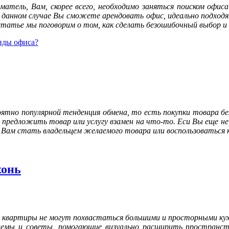
атель, Вам, скорее всего, необходимо заняться поиском офи
 данном случае Вы сможете арендовать офис, идеально подходя
 статье мы поговорим о том, как сделать безошибочный выбор и
нды офиса?
тно популярной тенденция обмена, то есть покупки товара без 
 предложить товар или услугу взамен на что-то. Еси Вы еще н
ам стать владельцем желаемого товара или воспользоваться к
хонь
е квартиры не могут похвастаться большими и просторными ку
емы и советы, помогающие визуально расширить пространств