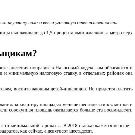
ь за неуплату налога ввели уголовную ответственность.
аинцы выплачивали до 1,5 процента «минималки» за метр сверх
льщикам?
сле внесения поправок в Налоговый кодекс, им облагаются и
или и минимальную налоговую ставку, в отдельных районах она
атерям, воспитывающим детей-инвалидов. Не придется платить
ования: за квартиру площадью меньше шестидесяти кв. метров и
если совокупная площадь оказывается больше ста восьмидесяти
нт от минимальной зарплаты. В 2018 ставка окажется меньше –
дратов, как сейчас, а девятисот шестьдесят.