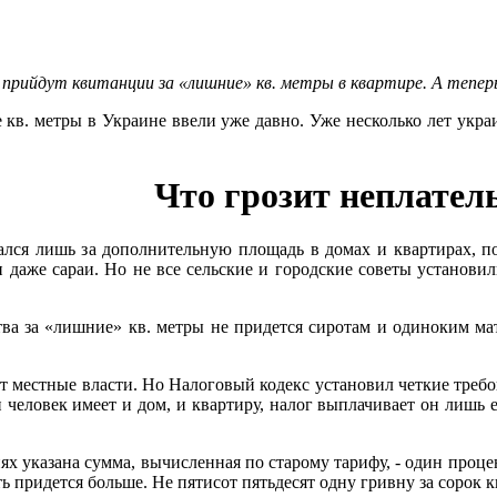
 прийдут квитанции за «лишние» кв. метры в квартире. А тепер
 кв. метры в Украине ввели уже давно. Уже несколько лет укр
Что грозит неплате
лся лишь за дополнительную площадь в домах и квартирах, по
и даже сараи. Но не все сельские и городские советы установ
тва за «лишние» кв. метры не придется сиротам и одиноким м
ют местные власти. Но Налоговый кодекс установил четкие треб
 человек имеет и дом, и квартиру, налог выплачивает он лишь 
ях указана сумма, вычисленная по старому тарифу, - один проце
придется больше. Не пятисот пятьдесят одну гривну за сорок ква