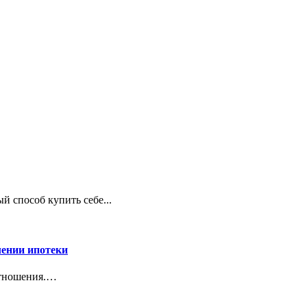
й способ купить себе...
лении ипотеки
отношения.…